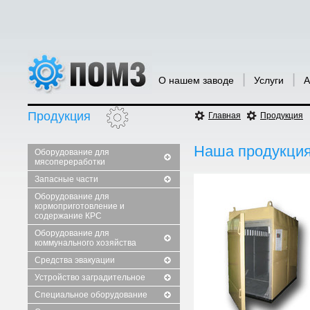
|
|
О нашем заводе
Услуги
А
Продукция
Главная
Продукция
Наша продукци
Оборудование для
мясопереработки
Запасные части
Оборудование для
кормоприготовление и
содержание КРС
Оборудование для
коммунального хозяйства
Средства эвакуации
Устройство заградительное
Специальное оборудование