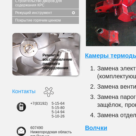
Строительство дворов для
содержания КРС
Режущий инструмент
Покрытие горячим цинком
Камеры термод
Ремонт и
восстановление
пищевого
Замена элект
оборудования
(комплектующ
Замена венти
Контакты
Замена парог
+7(83192)
5-15-64
защёлок, про
5-15-80
5-14-94
Замена отдел
5-10-26
Волчки
607490
Нижегородская область