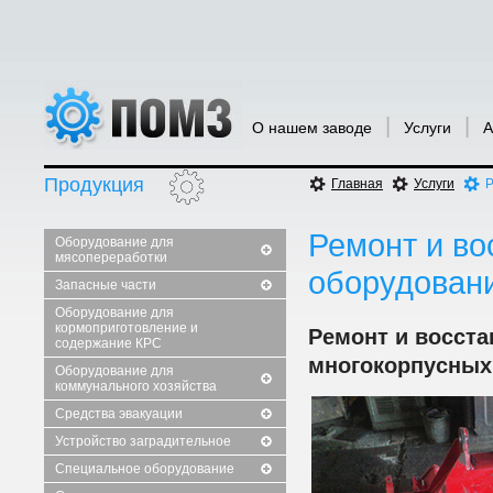
|
|
О нашем заводе
Услуги
А
Продукция
Главная
Услуги
Р
Ремонт и во
Оборудование для
мясопереработки
оборудован
Запасные части
Оборудование для
кормоприготовление и
Ремонт и восст
содержание КРС
многокорпусных
Оборудование для
коммунального хозяйства
Средства эвакуации
Устройство заградительное
Специальное оборудование