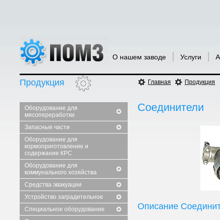
|
|
О нашем заводе
Услуги
А
Продукция
Главная
Продукция
Соединители
Оборудование для
мясопереработки
Запасные части
Оборудование для
кормоприготовление и
содержание КРС
Оборудование для
коммунального хозяйства
Средства эвакуации
Устройство заградительное
Описание Соединит
Специальное оборудование