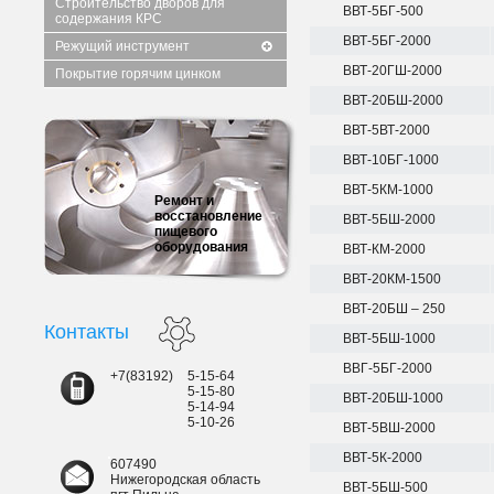
Строительство дворов для
ВВТ-5БГ-500
содержания КРС
ВВТ-5БГ-2000
Режущий инструмент
ВВТ-20ГШ-2000
Покрытие горячим цинком
ВВТ-20БШ-2000
ВВТ-5ВТ-2000
ВВТ-10БГ-1000
ВВТ-5КМ-1000
Ремонт и
восстановление
ВВТ-5БШ-2000
пищевого
оборудования
ВВТ-КМ-2000
ВВТ-20КМ-1500
ВВТ-20БШ – 250
Контакты
ВВТ-5БШ-1000
ВВГ-5БГ-2000
+7(83192)
5-15-64
5-15-80
ВВТ-20БШ-1000
5-14-94
5-10-26
ВВТ-5ВШ-2000
ВВТ-5К-2000
607490
Нижегородская область
ВВТ-5БШ-500