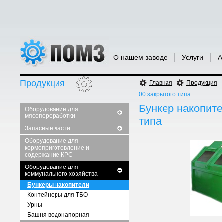
|
|
О нашем заводе
Услуги
А
Продукция
Главная
Продукция
00 закрытого типа
Бункер накопите
Оборудование для
мясопереработки
типа
Запасные части
Оборудование для
кормоприготовление и
содержание КРС
Оборудование для
коммунального хозяйства
Бункеры накопители
Контейнеры для ТБО
Урны
Башня водонапорная