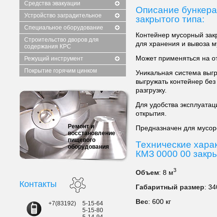
Средства эвакуации
Описание бункера
Устройство заградительное
закрытого типа:
Специальное оборудование
Контейнер мусорный зак
Строительство дворов для
для хранения и вывоза м
содержания КРС
Может применяться на о
Режущий инструмент
Покрытие горячим цинком
Уникальная система выгр
выгружать контейнер без
разгрузку.
Для удобства эксплуата
открытия.
Ремонт и
Предназначен для мусоро
восстановление
пищевого
Технические хара
оборудования
КМЗ 0000 00 закры
3
Объем
: 8 м
Контакты
Габаритный размер
: 3
Вес
: 600 кг
+7(83192)
5-15-64
5-15-80