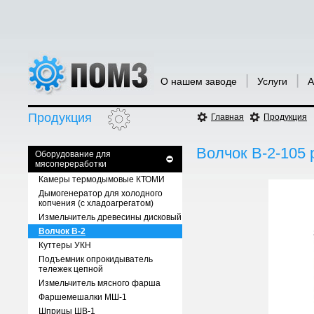
|
|
О нашем заводе
Услуги
А
Продукция
Главная
Продукция
Волчок В-2-105
Оборудование для
мясопереработки
Камеры термодымовые КТОМИ
Дымогенератор для холодного
копчения (с хладоагрегатом)
Измельчитель древесины дисковый
Волчок В-2
Куттеры УКН
Подъемник опрокидыватель
тележек цепной
Измельчитель мясного фарша
Фаршемешалки МШ-1
Шприцы ШВ-1