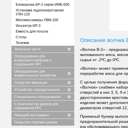
Блокорезка БР-2 серии ИМБ-600
Установка льдогенераторная
УЛН-120
Мясомассажеры УВМ-100
Инъектор ИР-3
Емкость для посола
Столы
Описание волчка 
Тележки
Запасные части
«Волчок В-2» - предназн
жилованного мяса, мясок
Оборудование для
сырья от -2ºС до 0ºС.
кормоприготовление и
содержание КРС
«Волчок» может применя
Оборудование для
переработке мяса для пр
коммунального хозяйства
С целью получения фарш
Средства эвакуации
«Волчок» снабжен набор
Устройство заградительное
отверстий в них 3, 5, 9 
Специальное оборудование
двухсторонними крестов
изделие может дополнит
Строительство дворов для
диаметром отверстий 12,
содержания КРС
Режущий инструмент
Приемный бункер выпол
предохранительной реше
Покрытие горячим цинком
рук обслуживающего пер