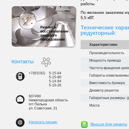
работы.
По желанию заказчика и
5,5 кВТ.
Технические харак
Ремонт и
восстановление
редукторный:
пищевого
оборудования
Характеристики:
Производительность
Мощность привода
Контакты
Частота вращения шне
+7(83192)
5-15-64
Габариты измельчаемых
5-15-80
5-14-94
Вместимость бункера
5-10-26
Диаметр решеток
607490
Габаритные размеры: (
Нижегородская область
пгт Пильна
Масса
ул. Советская, 31
Написать письмо
Версия для печати