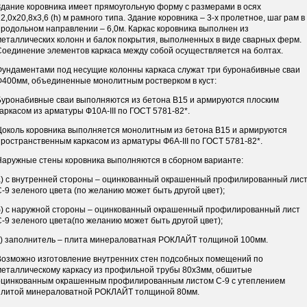
Здание коровника имеет прямоугольную форму с размерами в осях
2,0х20,8х3,6 (h) м рамного типа. Здание коровника – 3-х пролетное, шаг рам в
продольном направлении – 6,0м. Каркас коровника выполнен из
металлических колонн и балок покрытия, выполненных в виде сварных ферм.
Соединение элементов каркаса между собой осуществляется на болтах.
Фундаментами под несущие колонны каркаса служат три буронабивные сваи
Ф400мм, объединенные монолитным ростверком в куст:
Буронабивные сваи выполняются из бетона В15 и армируются плоским
каркасом из арматуры Ф10А-III по ГОСТ 5781-82*.
Цоколь коровника выполняется монолитным из бетона В15 и армируются
пространственным каркасом из арматуры Ф6А-III по ГОСТ 5781-82*.
Наружные стены коровника выполняются в сборном варианте:
а) с внутренней стороны – оцинкованный окрашенный профилированный лис
С-9 зеленого цвета (по желанию может быть другой цвет);
б) с наружной стороны – оцинкованный окрашенный профилированный лист
С-9 зеленого цвета(по желанию может быть другой цвет);
в) заполнитель – плита минераловатная РОКЛАЙТ толщиной 100мм.
Возможно изготовление внутренних стен подсобных помещений по
металлическому каркасу из профильной трубы 80х3мм, обшитые
оцинкованным окрашенным профилированным листом С-9 с утеплением
плитой минераловатной РОКЛАЙТ толщиной 80мм.