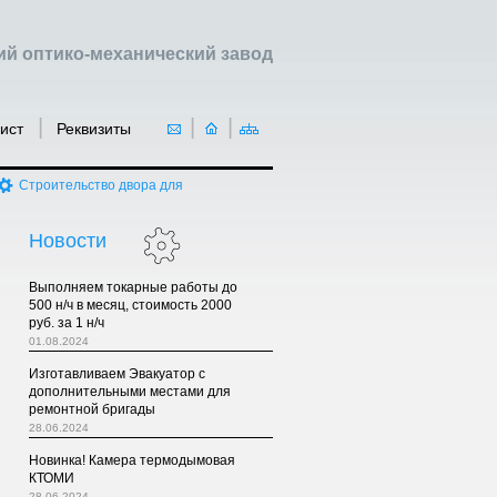
й оптико-механический завод
|
|
|
лист
Реквизиты
Строительство двора для
Новости
Выполняем токарные работы до
500 н/ч в месяц, стоимость 2000
руб. за 1 н/ч
01.08.2024
Изготавливаем Эвакуатор с
дополнительными местами для
ремонтной бригады
28.06.2024
Новинка! Камера термодымовая
КТОМИ
28.06.2024