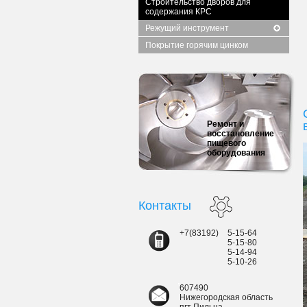
Строительство дворов для
содержания КРС
Режущий инструмент
Покрытие горячим цинком
Ремонт и
восстановление
пищевого
оборудования
Контакты
+7(83192)
5-15-64
5-15-80
5-14-94
5-10-26
607490
Нижегородская область