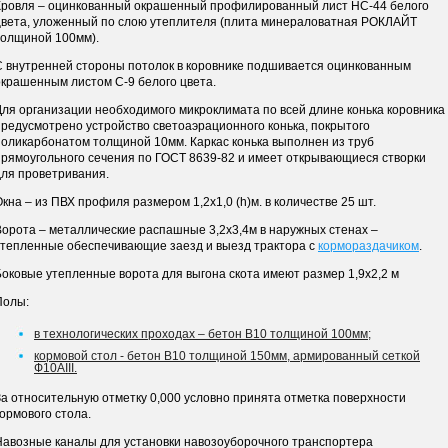
Кровля – оцинкованный окрашенный профилированный лист НС-44 белого
цвета, уложенный по слою утеплителя (плита минераловатная РОКЛАЙТ
толщиной 100мм).
С внутренней стороны потолок в коровнике подшивается оцинкованным
окрашенным листом С-9 белого цвета.
Для организации необходимого микроклимата по всей длине конька коровника
предусмотрено устройство светоаэрационного конька, покрытого
поликарбонатом толщиной 10мм. Каркас конька выполнен из труб
прямоугольного сечения по ГОСТ 8639-82 и имеет открывающиеся створки
для проветривания.
кна – из ПВХ профиля размером 1,2х1,0 (h)м. в количестве 25 шт.
Ворота – металлические распашные 3,2х3,4м в наружных стенах –
утепленные обеспечивающие заезд и выезд трактора с
кормораздачиком
.
Боковые утепленные ворота для выгона скота имеют размер 1,9х2,2 м
Полы:
в технологических проходах – бетон В10 толщиной 100мм;
кормовой стол - бетон В10 толщиной 150мм, армированный сеткой
Ф10АIII.
За относительную отметку 0,000 условно принята отметка поверхности
кормового стола.
Навозные каналы для установки навозоуборочного транспортера