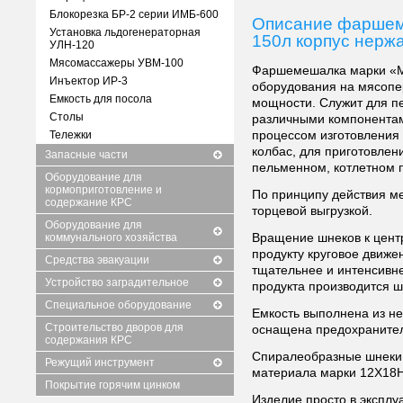
Блокорезка БР-2 серии ИМБ-600
Описание фаршем
Установка льдогенераторная
150л корпус нержа
УЛН-120
Мясомассажеры УВМ-100
Фаршемешалка марки «МШ
Инъектор ИР-3
оборудования на мясоп
Емкость для посола
мощности. Служит для 
Столы
различными компонентам
Тележки
процессом изготовления
колбас, для приготовлени
Запасные части
пельменном, котлетном 
Оборудование для
кормоприготовление и
По принципу действия ме
содержание КРС
торцевой выгрузкой.
Оборудование для
коммунального хозяйства
Вращение шнеков к цент
продукту круговое движе
Средства эвакуации
тщательнее и интенсивн
Устройство заградительное
продукта производится ш
Специальное оборудование
Емкость выполнена из н
Строительство дворов для
оснащена предохранител
содержания КРС
Спиралеобразные шнеки 
Режущий инструмент
материала марки 12Х18Н
Покрытие горячим цинком
Изделие просто в эксплу