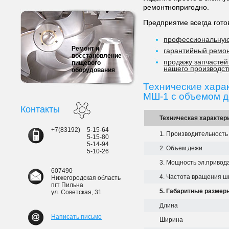
ремонтнопригодно.
Предприятие всегда гото
профессиональную
Ремонт и
гарантийный ремон
восстановление
продажу запчасте
пищевого
нашего производст
оборудования
Технические хар
МШ-1 с объемом д
Контакты
Техническая характер
+7(83192)
5-15-64
1. Производительность
5-15-80
5-14-94
2. Объем дежи
5-10-26
3. Мощность эл.привод
607490
4. Частота вращения ш
Нижегородская область
пгт Пильна
5. Габаритные размер
ул. Советская, 31
Длина
Написать письмо
Ширина