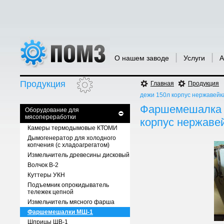
|
|
О нашем заводе
Услуги
А
Продукция
Главная
Продукция
дежи 150л корпус нержавейк
Фаршемешалка 
Оборудование для
мясопереработки
корпус нержаве
Камеры термодымовые КТОМИ
Дымогенератор для холодного
копчения (с хладоагрегатом)
Измельчитель древесины дисковый
Волчок В-2
Куттеры УКН
Подъемник опрокидыватель
тележек цепной
Измельчитель мясного фарша
Фаршемешалки МШ-1
Шприцы ШВ-1