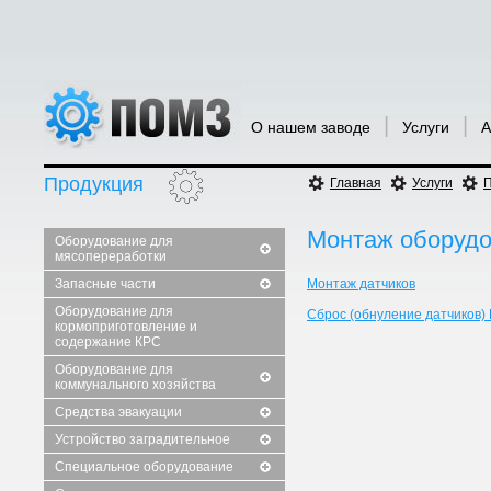
|
|
О нашем заводе
Услуги
А
Продукция
Главная
Услуги
П
Монтаж оборуд
Оборудование для
мясопереработки
Запасные части
Монтаж датчиков
Оборудование для
Сброс (обнуление датчиков
кормоприготовление и
содержание КРС
Оборудование для
коммунального хозяйства
Средства эвакуации
Устройство заградительное
Специальное оборудование