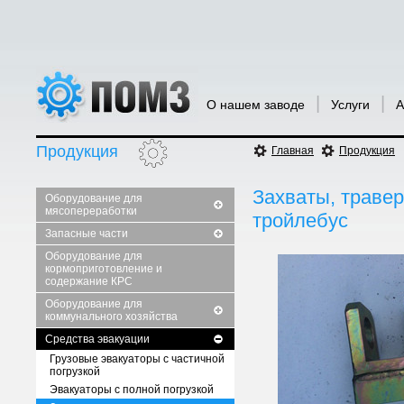
|
|
О нашем заводе
Услуги
А
Продукция
Главная
Продукция
Захваты, травер
Оборудование для
мясопереработки
тройлебус
Запасные части
Оборудование для
кормоприготовление и
содержание КРС
Оборудование для
коммунального хозяйства
Средства эвакуации
Грузовые эвакуаторы с частичной
погрузкой
Эвакуаторы с полной погрузкой