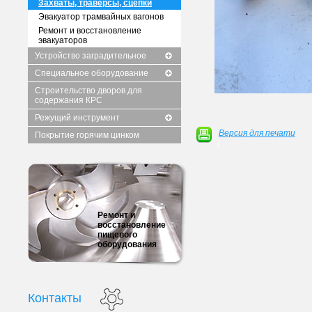
Захваты, траверсы, сцепки
Эвакуатор трамвайных вагонов
Ремонт и восстановление
эвакуаторов
Устройство заградительное
Специальное оборудование
Строительство дворов для
содержания КРС
Режущий инструмент
Версия для печати
Покрытие горячим цинком
Ремонт и
восстановление
пищевого
оборудования
Контакты