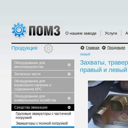
|
|
О нашем заводе
Услуги
А
Продукция
Главная
Продукция
левый
Захваты, травер
Оборудование для
мясопереработки
правый и левый
Запасные части
Оборудование для
кормоприготовление и
содержание КРС
Оборудование для
коммунального хозяйства
Средства эвакуации
Грузовые эвакуаторы с частичной
погрузкой
Эвакуаторы с полной погрузкой